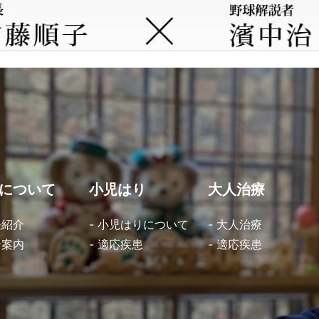
について
小児はり
大人治療
長紹介
- 小児はりについて
- 大人治療
合案内
- 適応疾患
- 適応疾患