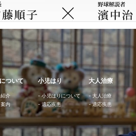
について
小児はり
大人治療
長紹介
- 小児はりについて
- 大人治療
合案内
- 適応疾患
- 適応疾患