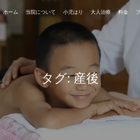
ホーム
当院について
小児はり
大人治療
料金
タグ:
産後