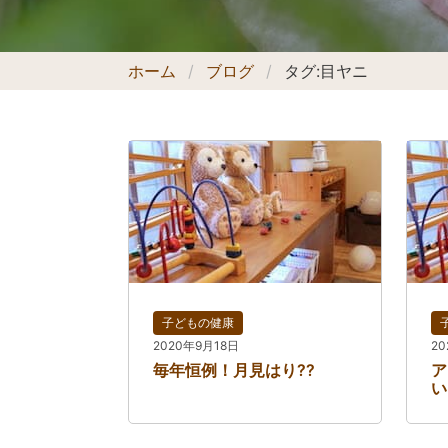
ホーム
ブログ
タグ:
目ヤニ
子どもの健康
2020年9月18日
2
毎年恒例！月見はり??
ア
い