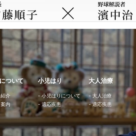
について
小児はり
大人治療
長紹介
- 小児はりについて
- 大人治療
合案内
- 適応疾患
- 適応疾患