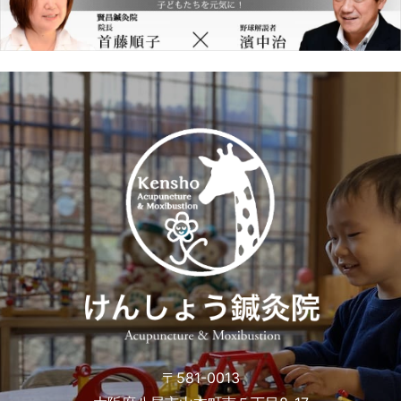
〒581-0013