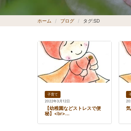
ホーム
ブログ
タグ:
SD
子育て
2022年3月12日
2
【幼稚園などストレスで便
気
秘】<br>...