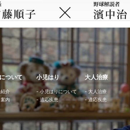
について
小児はり
大人治療
長紹介
- 小児はりについて
- 大人治療
合案内
- 適応疾患
- 適応疾患