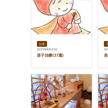
お灸
2021年8月31日
2
逆子治療(37週)
呑