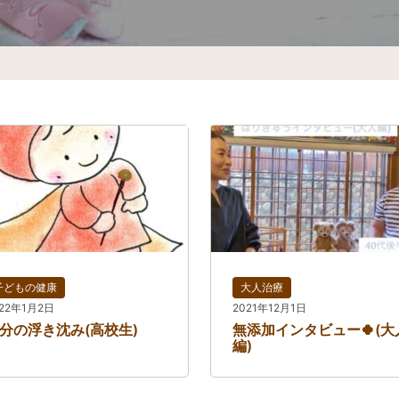
子どもの健康
大人治療
022年1月2日
2021年12月1日
分の浮き沈み(高校生)
無添加インタビュー🍀(大
編)