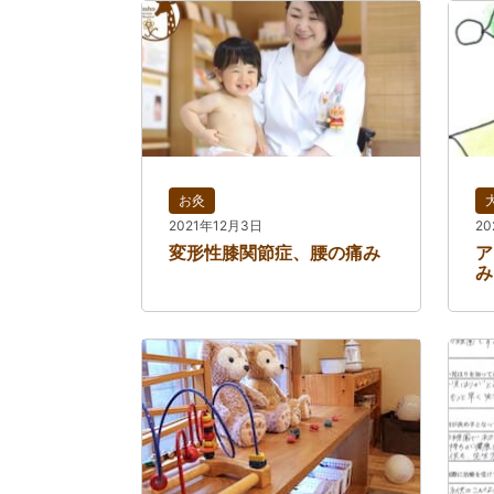
お灸
2021年12月3日
20
変形性膝関節症、腰の痛み
ア
み