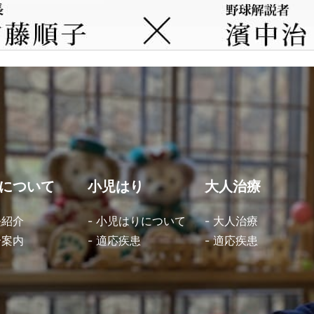
について
小児はり
大人治療
長紹介
- 小児はりについて
- 大人治療
合案内
- 適応疾患
- 適応疾患