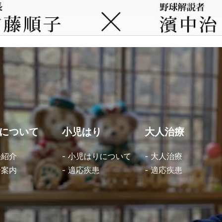
について
小児はり
大人治療
長紹介
- 小児はりについて
- 大人治療
合案内
- 適応疾患
- 適応疾患