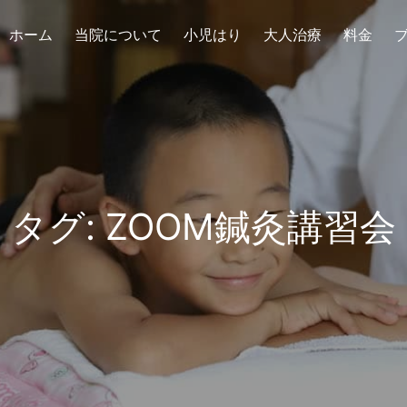
ホーム
当院について
小児はり
大人治療
料金
タグ:
ZOOM鍼灸講習会